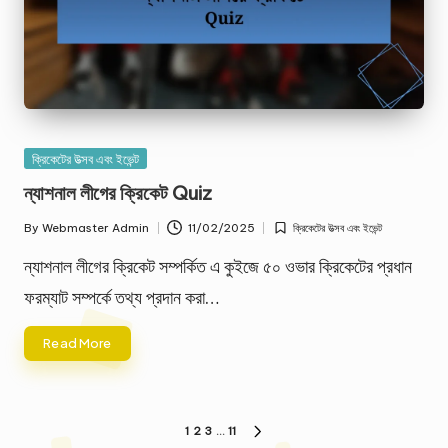
Posted
ক্রিকেটের উত্সব এবং ইভেন্ট
in
ন্যাশনাল লীগের ক্রিকেট Quiz
By
Webmaster Admin
11/02/2025
ক্রিকেটের উত্সব এবং ইভেন্ট
Posted
Posted
by
in
ন্যাশনাল লীগের ক্রিকেট সম্পর্কিত এ কুইজে ৫০ ওভার ক্রিকেটের প্রধান
ফরম্যাট সম্পর্কে তথ্য প্রদান করা…
Read More
Posts
1
2
3
…
11
NEXT