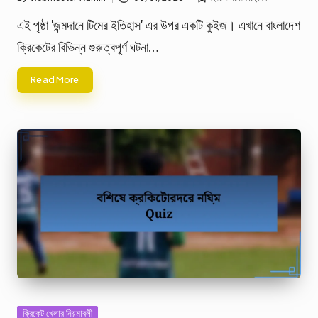
Posted
Posted
by
in
এই পৃষ্ঠা 'জন্মদানে টিমের ইতিহাস' এর উপর একটি কুইজ। এখানে বাংলাদেশ
ক্রিকেটের বিভিন্ন গুরুত্বপূর্ণ ঘটনা…
Read More
Posted
ক্রিকেট খেলার নিয়মাবলী